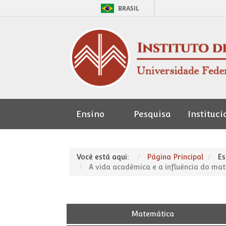
BRASIL
Ensino
Pesquisa
Instituci
Seção de
Pessoal
Você está aqui:
Página Principal
Es
A vida acadêmica e a influência do ma
Matemática