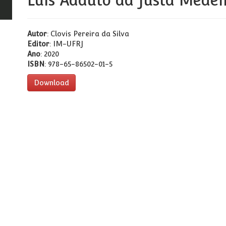
Luis Adauto da Justa Medei
Autor
: Clovis Pereira da Silva
Editor
: IM-UFRJ
Ano
: 2020
ISBN
: 978-65-86502-01-5
Download