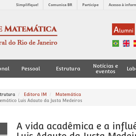
Simplifique!
Comunica BR
Participe
Acesso à infor
Notícias e
onal
Pessoal
Estrutura
Lab
eventos
trutura
Editora IM
Matemática
temático Luis Adauto da Justa Medeiros
A vida acadêmica e a infl