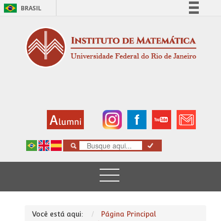
BRASIL
Simplifique!
Comunica BR
Participe
Acesso à informação
Legislação
Canais
Você está aqui:
Página Principal