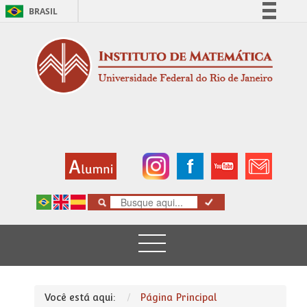
BRASIL
Simplifique!
Comunica BR
Participe
Acesso à informação
Legislação
Canais
Você está aqui:
Página Principal