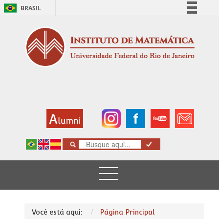
BRASIL
Simplifique!
Comunica BR
Participe
Acesso à informação
Legislação
Canais
Você está aqui:
Página Principal