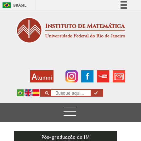
BRASIL
Simplifique!
Comunica BR
Participe
Acesso à informação
Legislação
Canais
Pós-graduação do IM