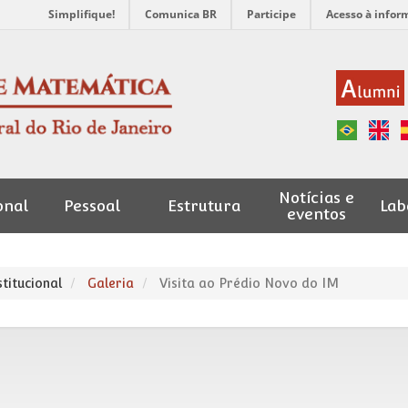
Simplifique!
Comunica BR
Participe
Acesso à infor
Notícias e
onal
Pessoal
Estrutura
Lab
eventos
stitucional
Galeria
Visita ao Prédio Novo do IM