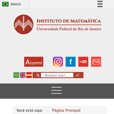
BRASIL
Simplifique!
Comunica BR
Participe
Acesso à informação
Legislação
Canais
Você está aqui:
Página Principal