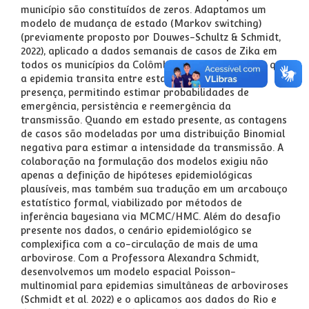
município são constituídos de zeros. Adaptamos um
modelo de mudança de estado (Markov switching)
(previamente proposto por Douwes-Schultz & Schmidt,
2022), aplicado a dados semanais de casos de Zika em
todos os municípios da Colômbia. O modelo assume que
a epidemia transita entre estados de ausência e
presença, permitindo estimar probabilidades de
emergência, persistência e reemergência da
transmissão. Quando em estado presente, as contagens
de casos são modeladas por uma distribuição Binomial
negativa para estimar a intensidade da transmissão. A
colaboração na formulação dos modelos exigiu não
apenas a definição de hipóteses epidemiológicas
plausíveis, mas também sua tradução em um arcabouço
estatístico formal, viabilizado por métodos de
inferência bayesiana via MCMC/HMC. Além do desafio
presente nos dados, o cenário epidemiológico se
complexifica com a co-circulação de mais de uma
arbovirose. Com a Professora Alexandra Schmidt,
desenvolvemos um modelo espacial Poisson-
multinomial para epidemias simultâneas de arboviroses
(Schmidt et al. 2022) e o aplicamos aos dados do Rio e