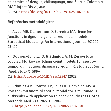
epidemics of dengue, chikungunya, and Zika in Colombia.
BMC Infect Dis 25, 406
(2025).
https://doi.org/10.1186/s12879-025-10782-0
Referências metodológicas:
- Alves MB, Gamerman D, Ferreira MA. Transfer
functions in dynamic generalized linear models.
Statistical Modelling: An International Journal. 2010;10:
03–40.
- Douwes-Schultz, D. & Schmidt, A. M. Zero-state
coupled Markov switching count models for spatio-
temporal infectious disease spread. J. R. Stat. Soc.: Ser. C
(Appl. Stat.) 71, 589–
612.
https://doi.org/10.1111/rssc.12547
(2022).
- Schmidt AM, Freitas LP, Cruz OG, Carvalho MS. A
Poisson-multinomial spatial model for simultaneous
outbreaks with application to arboviral diseases. Stat
Methods Med Res. 2022;31:1590–
602.
https://doi.org/10.1177/09622802221102628