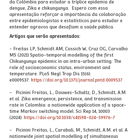
da Colômbia para estudar a tríplice epidemia de
dengue, Zika e chikungunya. Espero com essa
apresentação reforçar a importância da colaboração
entre epidemiologistas e estatísticos para estudar e
entender agravos que desafiam a saúde pública.
Artigos que serão apresentados:
- Freitas LP, Schmidt AM, Cossich W, Cruz OG, Carvalho
MS (2021) Spatio-temporal modelling of the first
Chikungunya epidemic in an intra-urban setting: The
role of socioeconomic status, environment and
temperature. PLoS Negl Trop Dis 15(6):
e0009537.
https://doi.org/10.1371/journal.pntd.0009537
- Picinini Freitas, L., Douwes-Schultz, D., Schmidt, A.M.
et al. Zika emergence, persistence, and transmission
rate in Colombia: a nationwide application of a space-
time Markov switching model. Sci Rep 14, 10003
(2024).
https://doi.org/10.1038/s41598-024-59976-7
- Picinini Freitas, L., Carabali, M., Schmidt, A.M. et al. A
nationwide joint spatial modelling of simultaneous