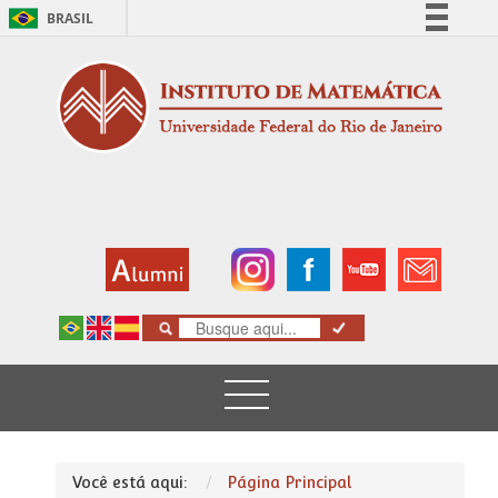
BRASIL
Simplifique!
Comunica BR
Participe
Acesso à informação
Legislação
Canais
Você está aqui:
Página Principal