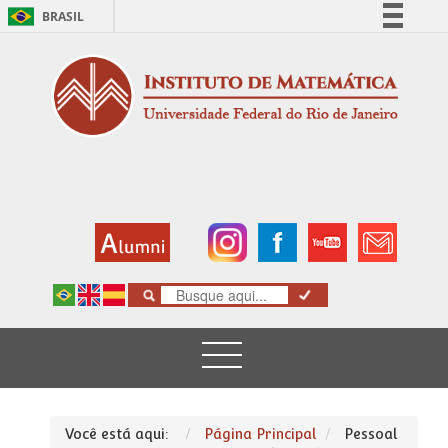
BRASIL
Simplifique!
Comunica BR
Participe
Acesso à informação
Legislação
Canais
Você está aqui:
Página Principal
Pessoal