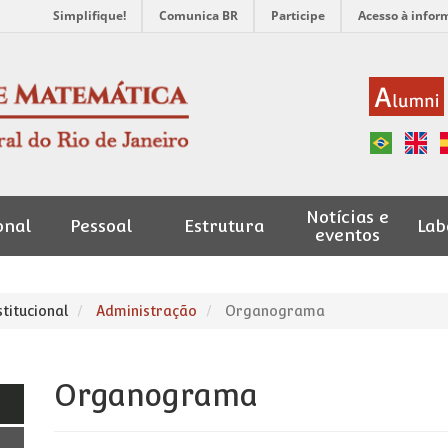
Simplifique!
Comunica BR
Participe
Acesso à infor
Notícias e
onal
Pessoal
Estrutura
Lab
eventos
stitucional
Administração
Organograma
Organograma