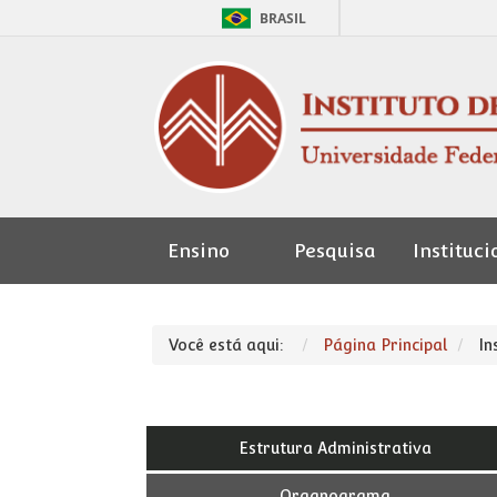
BRASIL
Ensino
Pesquisa
Instituci
Seção de
Pessoal
Você está aqui:
Página Principal
In
Estrutura Administrativa
Organograma