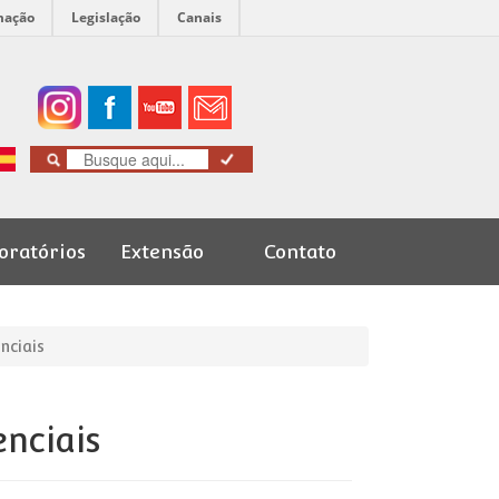
mação
Legislação
Canais
oratórios
Extensão
Contato
Cursos de
Graduação
nciais
enciais