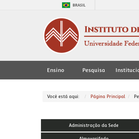
BRASIL
Ensino
Pesquisa
Instituci
Seção de
Pessoal
Você está aqui:
Página Principal
Pe
Administração da Sede
Almoxarifado