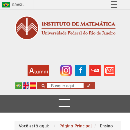
BRASIL
Simplifique!
Comunica BR
Participe
Acesso à informação
Legislação
Canais
Você está aqui:
Página Principal
Ensino